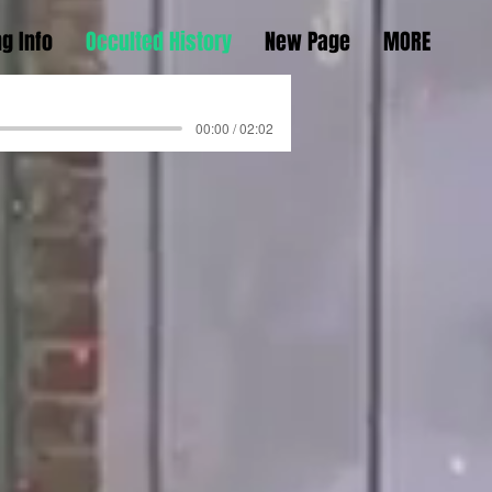
g Info
Occulted History
New Page
MORE
00:00 / 02:02