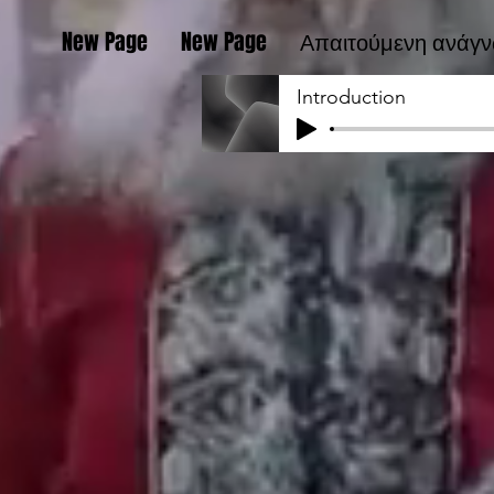
New Page
New Page
Απαιτούμενη ανάγ
Introduction