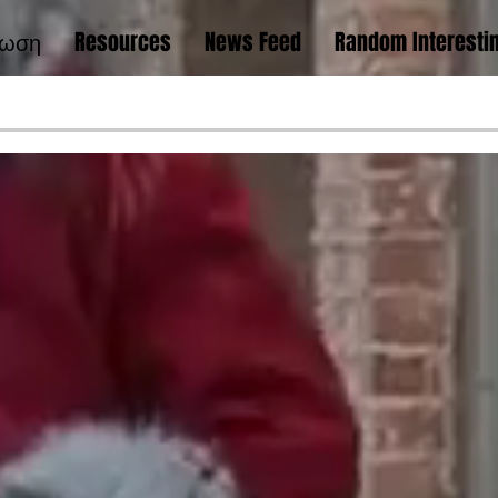
νωση
Resources
News Feed
Random Interestin