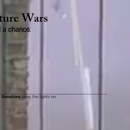
lture Wars
d a chance.
Donations
keep the lights on.