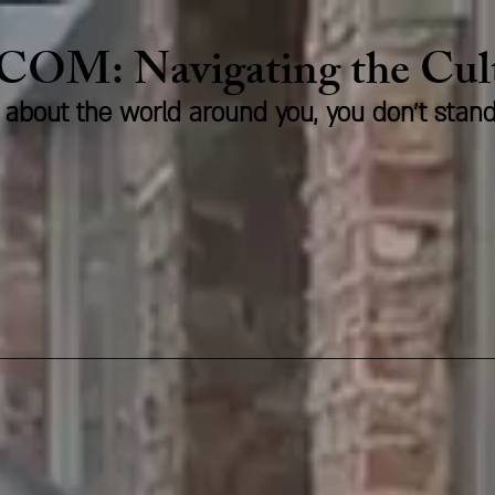
.COM:
Naviga
ting the Cu
us about the world around you, you don't stan