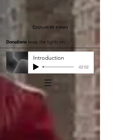
Ερχομαι σε επαφή
Donations
keep the lights on.
Introduction
-02:02